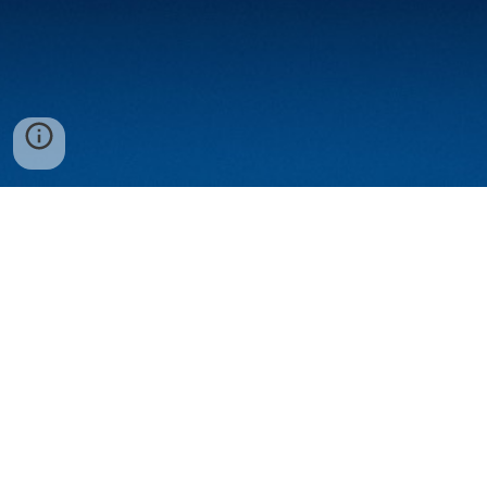
Міський Палац культури
ім. Шабельника О. А.
м. Бердичів
пл. Мистецька 1
Час роботи:
Пн-пт: 9:00-18:00